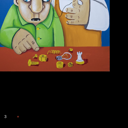
Голова
Весна
3
+
Бдительность