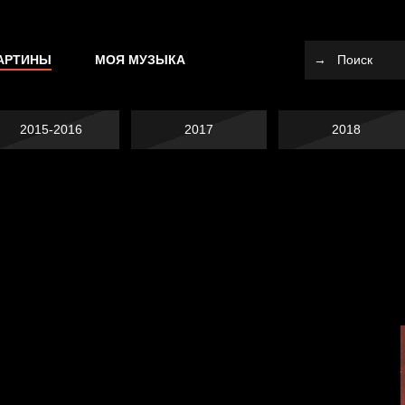
АРТИНЫ
МОЯ МУЗЫКА
2015-2016
2017
2018
Не вижу, не слышу,
Много сладкого
не скажу
Земля плоская
вредно
Внутренний мир