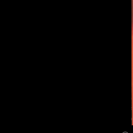
Бойцы невидимого
фронта