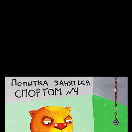
Воздух свободы
Внутренний мир
Весна
А у нас в квартире газ
Бойцы невидимого фронта
Голова
Бдительность