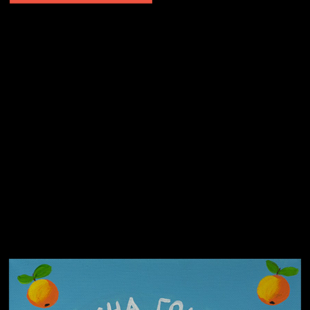
Не грузи
Не вижу, не слышу, не скажу
Навстречу весне
На потом
Много сладкого вредно
Лишние детали
Котоград
Земля плоская