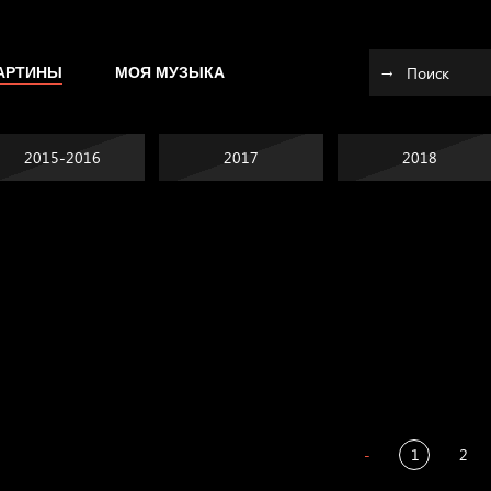
АРТИНЫ
МОЯ МУЗЫКА
2015-2016
2017
2018
Я это не я
Темный лес
СМЕРШ
Разум осветил
-
1
2