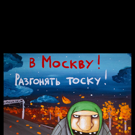
Попытка заняться спортом №8
Смотри, как все похорошело
Russian Federation
Давайте тешить себя иллюзиями
Попытка заняться спортом №9
За счастьем
Мизантроп