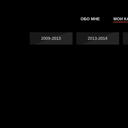
ОБО МНЕ
МОИ К
2009-2013
2013-2014
Явка провалена
Хватит отвлекать
Спящий кот
Родина знает
Пора творить добро