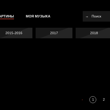
АРТИНЫ
МОЯ МУЗЫКА
2015-2016
2017
2018
Я это не я
Темный лес
СМЕРШ
Разум осветил
-
1
2
Полудруг