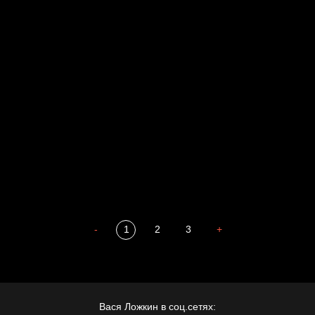
Свинтиликтуалы
Родина знает
Разум осветил
Престол
Пора творить добро
Полудруг
Охота на человека
Отцы
-
1
2
3
+
Вася Ложкин в соц.сетях: