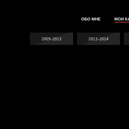
ОБО МНЕ
МОИ К
2009-2013
2013-2014
Не грузи
На потом
Котоград
Воздух свободы
А у нас в квартире