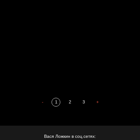
Свинтиликтуалы
Родина знает
Разум осветил
Престол
Пора творить добро
Полудруг
Охота на человека
Отцы
-
1
2
3
+
Вася Ложкин в соц.сетях: