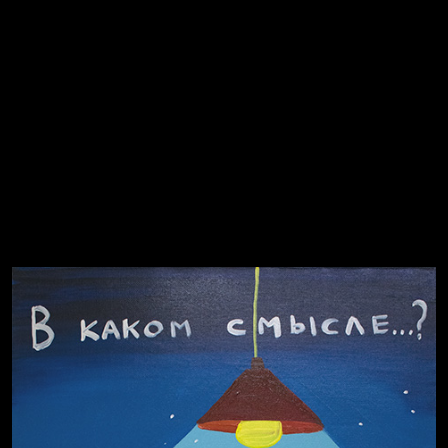
Попытка заняться спортом №2
Попытка заняться спортом №8
Смотри, как все похорошело
Russian Federation
Давайте тешить себя иллюзиями
За счастьем
Мизантроп
В Москву! Разгонять тоску!
Иди