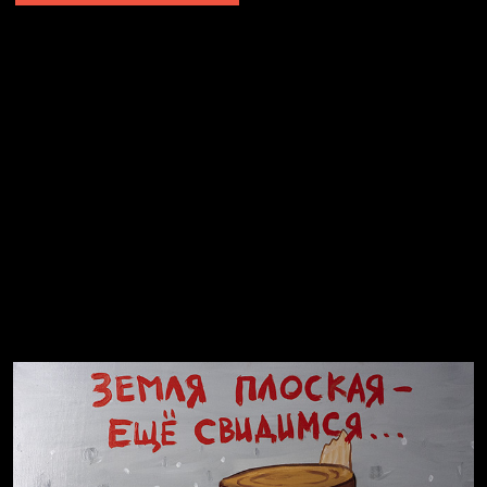
Не грузи
Не вижу, не слышу, не скажу
Навстречу весне
На потом
Много сладкого вредно
Лишние детали
Котоград