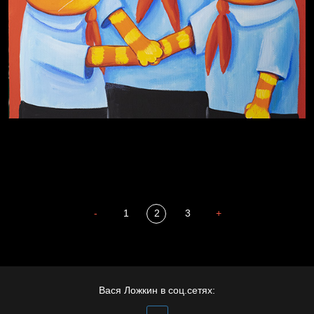
Попытка заняться спортом №4
-
1
2
3
+
Вася Ложкин в соц.сетях: