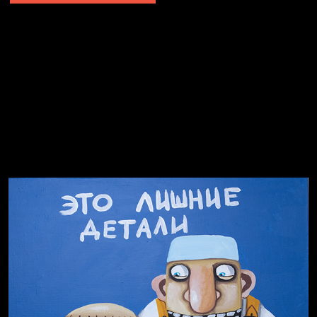
Не грузи
Не вижу, не слышу, не скажу
Навстречу весне
На потом
Много сладкого вредно