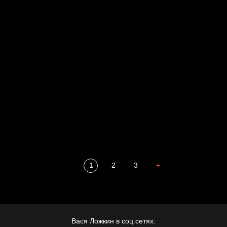
Свинтиликтуалы
Родина знает
Разум осветил
Престол
Пора творить добро
Полудруг
Охота на человека
Отцы
-
1
2
3
+
Вася Ложкин в соц.сетях: