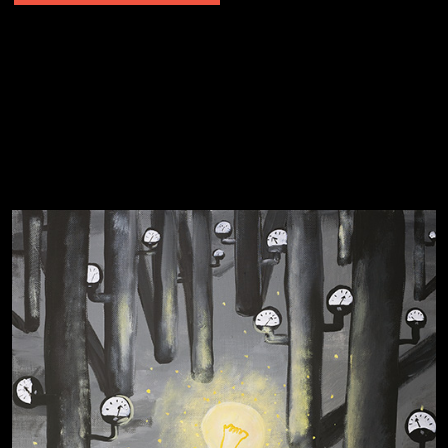
Явка провалена
Я это не я
Чертовщина в голове
Хватит отвлекать