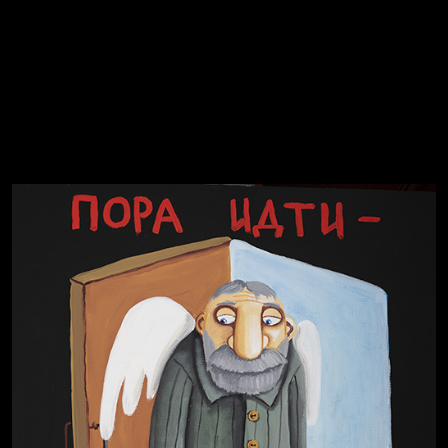
Спящий кот
СМЕРШ
Свинтиликтуалы
Родина знает
Темный лес
Разум осветил
Престол