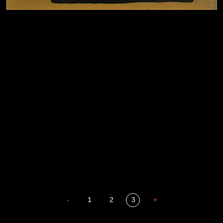
Давайте тешить себя иллюзиями
За счастьем
Мизантроп
В Москву! Разгонять тоску!
Иди
Russian Federation
В каком смысле?
Сладких снов
-
1
2
3
+