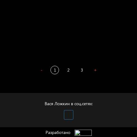
Престол
Пора творить добро
Полудруг
Охота на человека
Отцы
-
1
2
3
+
Вася Ложкин в соц.сетях:
Разработано