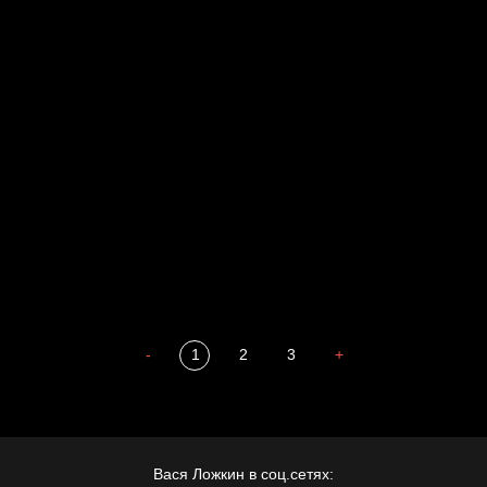
Свинтиликтуалы
Родина знает
Разум осветил
Престол
Пора творить добро
Полудруг
Охота на человека
Отцы
-
1
2
3
+
Вася Ложкин в соц.сетях: