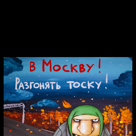
Попытка заняться спортом №8
Смотри, как все похорошело
Russian Federation
Давайте тешить себя иллюзиями
За счастьем
Попытка заняться спортом №6
Мизантроп