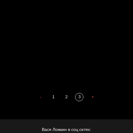
Russian Federation
Давайте тешить себя иллюзиями
За счастьем
Мизантроп
В Москву! Разгонять тоску!
Иди
В каком смысле?
Сладких снов
-
1
2
3
+
Вася Ложкин в соц.сетях: