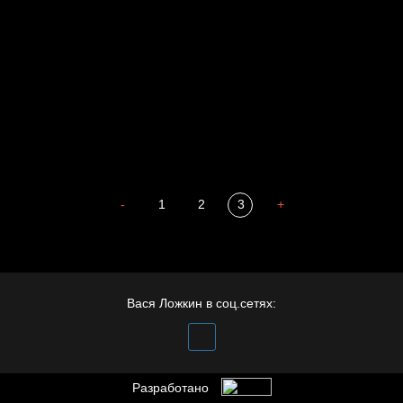
Мизантроп
В Москву! Разгонять тоску!
Иди
В каком смысле?
Сладких снов
-
1
2
3
+
Вася Ложкин в соц.сетях:
Разработано