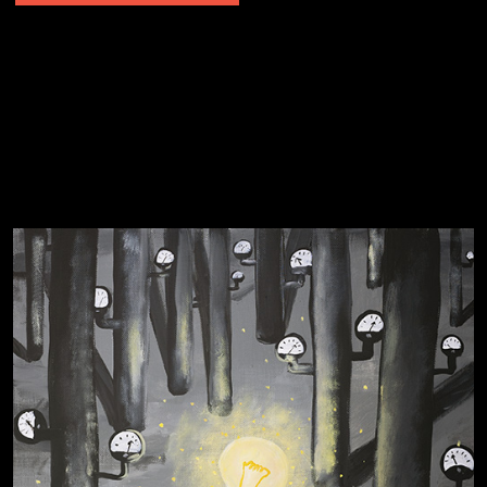
Явка провалена
Я это не я
Чертовщина в голове
Хватит отвлекать