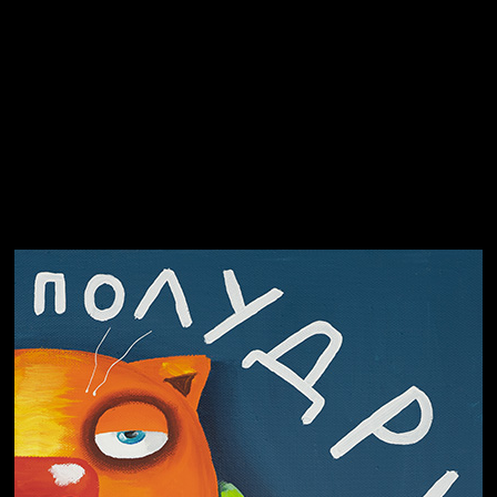
Спящий кот
СМЕРШ
Свинтиликтуалы
Родина знает
Темный лес
Разум осветил
Престол
Пора творить добро