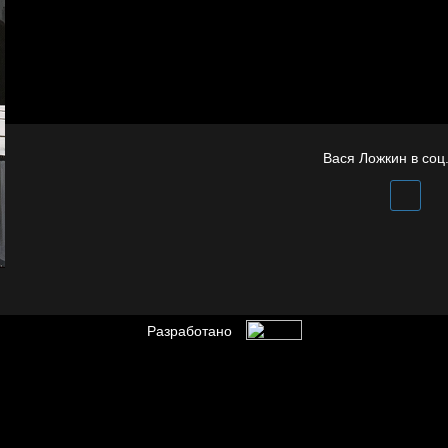
Родина знает
Престол
Полудруг
Отцы
Вася Ложкин в соц.
Разработано