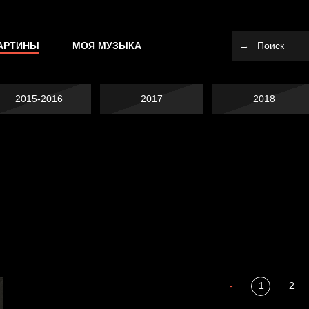
АРТИНЫ
МОЯ МУЗЫКА
2015-2016
2017
2018
Я это не я
Темный лес
СМЕРШ
Разум осветил
-
1
2