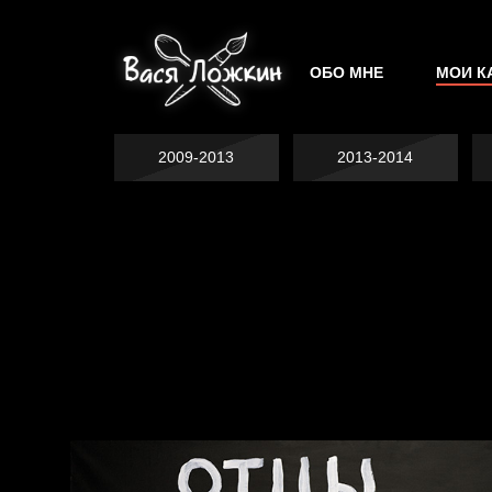
ОБО МНЕ
МОИ К
2009-2013
2013-2014
Явка провалена
Хватит отвлекать
Спящий кот
Родина знает