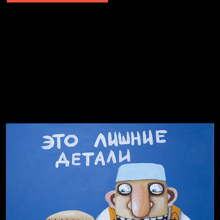
Не грузи
Не вижу, не слышу, не скажу
Навстречу весне
На потом
Много сладкого вредно