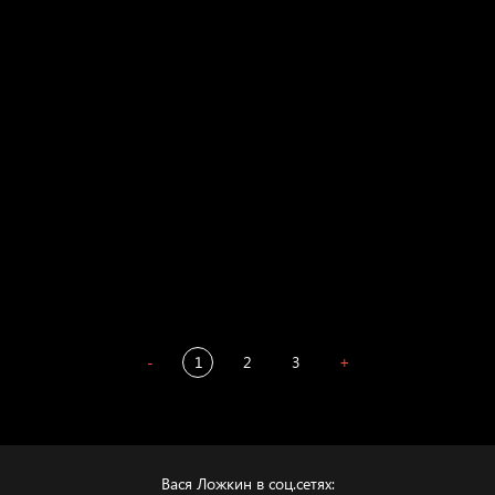
Свинтиликтуалы
Родина знает
Разум осветил
Престол
Пора творить добро
Полудруг
Охота на человека
Отцы
-
1
2
3
+
Вася Ложкин в соц.сетях: