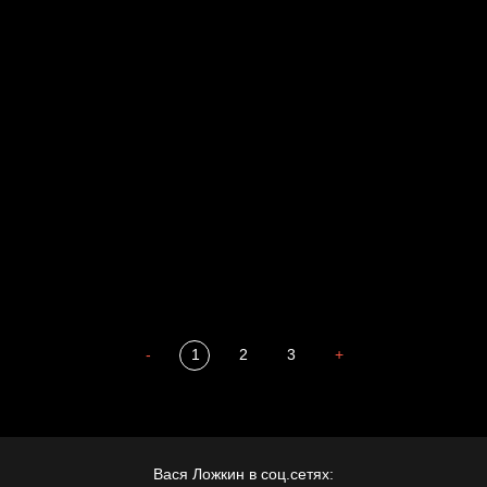
Свинтиликтуалы
Родина знает
Разум осветил
Престол
Пора творить добро
Полудруг
Охота на человека
Отцы
-
1
2
3
+
Вася Ложкин в соц.сетях: