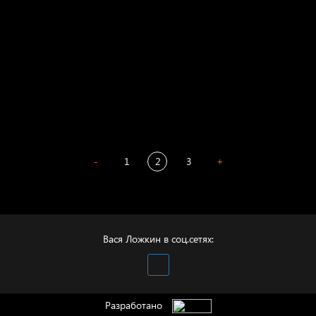
Весна
А у нас в квартире газ
Бойцы невидимого фронта
Бдительность
Попытка заняться спортом №4
-
1
2
3
+
Вася Ложкин в соц.сетях:
Разработано