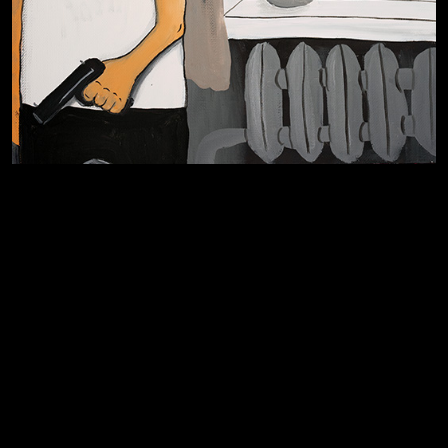
Я это не я
Чертовщина в голове
Хватит отвлекать
Темный лес
Схема сборки кота