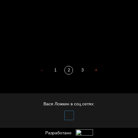
Весна
А у нас в квартире газ
Бойцы невидимого фронта
Бдительность
Попытка заняться спортом №4
-
1
2
3
+
Вася Ложкин в соц.сетях:
Разработано