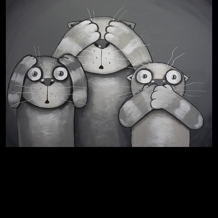
Не грузи
Навстречу весне
На потом