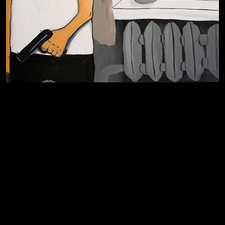
Я это не я
Чертовщина в голове
Хватит отвлекать
Темный лес
Схема сборки кота