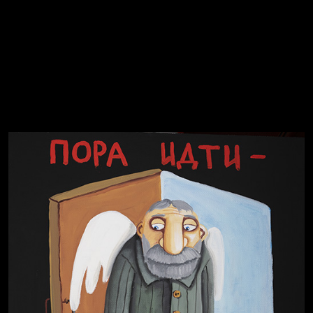
Явка провалена
Спящий кот
СМЕРШ
Свинтиликтуалы
Родина знает
Разум осветил
Престол